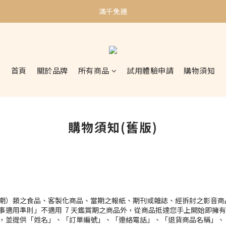
加入會員贈$50購物金｜邀請好友再贈$100購物金
滿千免運
加入會員贈$50購物金｜邀請好友再贈$100購物金
首頁
關於品牌
所有商品
試用體驗申請
購物須知
購物須知(舊版)
期）類之食品、客製化商品、當期之報紙、期刊或雜誌、經拆封之影音商
適用準則」不適用 7 天鑑賞期之商品外，從商品抵達您手上開始即擁有
，並提供「姓名」、「訂單編號」、「連絡電話」、「退貨商品名稱」、