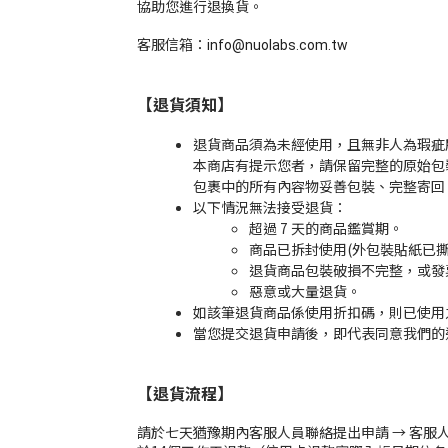
協助您進行退換貨。
客服信箱：
info@nuolabs.com.tw
【退貨須知
】
退貨商品須為未經使用，且無非人為瑕疵
本商店有提示您者，請保留完整的原始包
包裹中的所有內容物妥善包裝、完整寄回
以下情況無法接受退貨：
超過 7 天的商品鑑賞期。
商品已拆封使用(外包裝貼紙已
退貨商品包裝破損不完整，或發
惡意或大量退貨。
如該筆退貨商品係使用折扣碼，則已使用
當您提交退貨申請後，即代表同意我們的
【退貨流程】
請於七天猶豫期內客服人員聯絡提出申請 → 客服