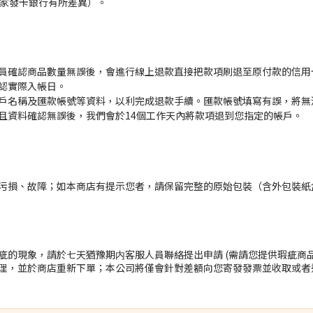
各家發卡銀行有所差異）。
員確認商品數量無誤後，會進行線上退款直接把款項刷退至原付款的信用
認實際入帳日。
戶名稱及匯款帳號等資料，以利完成退款手續。匯款帳號填寫有誤，將無
且資料確認無誤後，我們會於14個工作天內將款項退到您指定的帳戶。
污損、故障；如本商店有提示您者，請保留完整的原始包裝（含外包裝紙
的現象，請於七天猶豫期内客服人員聯絡提出申請 (需請您提供瑕疵商品
理，並於商店重新下單；本公司將僅會針對差額向您寄發發票並收取或者