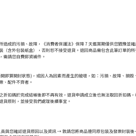
所造成的污損、故障，《消費者保護法》保障 7 天鑑賞期僅供您猶豫並
裝（含外包裝紙盒），否則恕不接受退貨。退回商品需包含此筆訂單的所
，需請您自費郵資補件。
撕開即算開封狀態)，或因人為因素而產生的破壞，如：污損、故障、損毀
票、配件不齊者。
之折扣碼於完成結帳後即不再有效，退貨申請成立後也無法取回折扣碼，
退貨原則，並接受我們處理後續事宜。
人員與您確認退貨原因以及資訊 → 敦請您將商品連同原包裝及發票封裝後