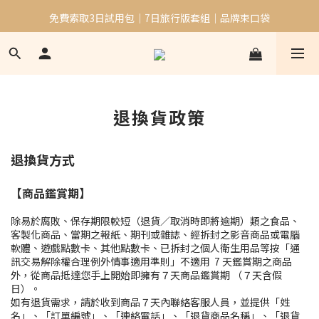
免費索取3日試用包｜7日旅行版套組｜品牌束口袋
加入會員贈$50購物金｜邀請好友再贈$100購物金
滿千免運
加入會員贈$50購物金｜邀請好友再贈$100購物金
退換貨政策
退換貨方式
【商品鑑賞期】
除易於腐敗、保存期限較短（退貨／取消時即將逾期）類之食品、
客製化商品、當期之報紙、期刊或雜誌、經拆封之影音商品或電腦
軟體、遊戲點數卡、其他點數卡、已拆封之個人衛生用品等按「通
訊交易解除權合理例外情事適用準則」不適用 7 天鑑賞期之商品
外，從商品抵達您手上開始即擁有７天商品鑑賞期 （７天含假
日）。
如有退貨需求，請於收到商品７天內聯絡客服人員，並提供「姓
名」、「訂單編號」、「連絡電話」、「退貨商品名稱」、「退貨