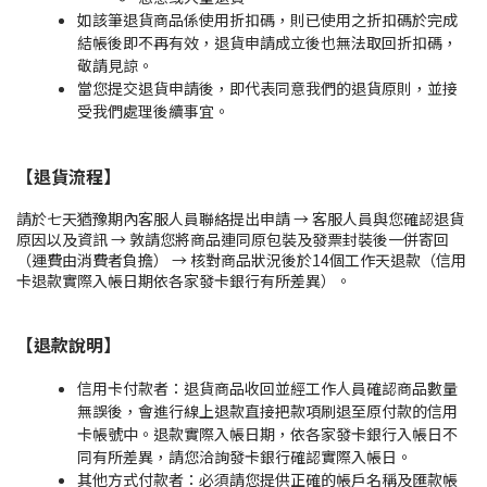
如該筆退貨商品係使用折扣碼，則已使用之折扣碼於完成
結帳後即不再有效，退貨申請成立後也無法取回折扣碼，
敬請見諒。
當您提交退貨申請後，即代表同意我們的退貨原則，並接
受我們處理後續事宜。
【退貨流程】
請於七天猶豫期內客服人員聯絡提出申請 → 客服人員與您確認退貨
原因以及資訊 → 敦請您將商品連同原包裝及發票封裝後一併寄回
（運費由消費者負擔） → 核對商品狀況後於14個工作天退款（信用
卡退款實際入帳日期依各家發卡銀行有所差異）。
【退款說明】
信用卡付款者：退貨商品收回並經工作人員確認商品數量
無誤後，會進行線上退款直接把款項刷退至原付款的信用
卡帳號中。退款實際入帳日期，依各家發卡銀行入帳日不
同有所差異，請您洽詢發卡銀行確認實際入帳日。
其他方式付款者：必須請您提供正確的帳戶名稱及匯款帳