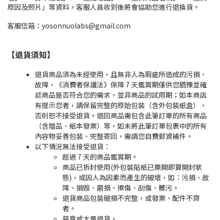
原因及照片」等資料，客服人員收到後將會協助您進行退換貨。
客服信箱：yosonnuolabs@gmail.com
【退貨須知
】
退貨商品須為未經使用，且無非人為瑕疵所造成的污損、
故障，《消費者保護法》保障 7 天鑑賞期僅供您猶豫並確
認商品是否符合您的需求，並非商品的試用期；如本商店
有提示您者，請保留完整的原始包裝（含外包裝紙盒），
否則恕不接受退貨。退回商品需包含此筆訂單的所有商品
（含贈品、紙本發票）等，如未將此筆訂單包裹中的所有
內容物妥善包裝、完整寄回，需請您自費郵資補件。
以下情況無法接受退貨：
超過 7 天的商品鑑賞期。
商品已拆封使用(外包裝貼紙已撕開即算開封狀
態)，或因人為因素而產生的破壞，如：污損、故
障、損毀、磨損、擦傷、刮傷、髒污。
退貨商品包裝破損不完整，或發票、配件不齊
者。
惡意或大量退貨。