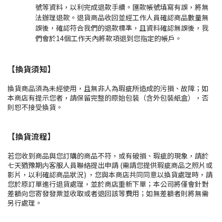
號等資料，以利完成退款手續。匯款帳號填寫有誤，將無
法辦理退款。退貨商品收回並經工作人員確認商品數量無
誤後，確認符合我們的退款標準，且資料確認無誤後，我
們會於14個工作天內將款項退到您指定的帳戶。
【換貨須知】
換貨商品須為未經使用，且無非人為瑕疵所造成的污損、故障；如
本商店有提示您者，請保留完整的原始包裝（含外包裝紙盒），否
則恕不接受換貨。
【換貨流程】
若您收到商品與您訂購的商品不符，或有破損、瑕疵的現象，請於
七天猶豫期内客服人員聯絡提出申請 (需請您提供瑕疵商品之照片或
影片，以利確認商品狀況) ，您與本商店共同同意以換貨處理時，請
您於原訂單進行退貨處理，並於商店重新下單；本公司將僅會針對
差額向您寄發發票並收取或者退回該等費用；如無差額者則將無需
另行處理。