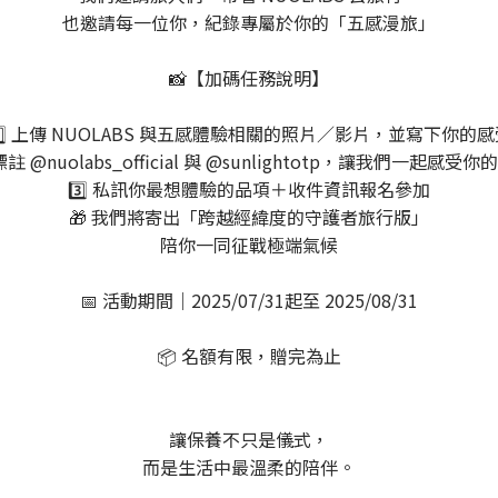
也邀請每一位你，紀錄專屬於你的「五感漫旅」
📸【加碼任務說明】
1️⃣ 上傳 NUOLABS 與五感體驗相關的照片／影片，並寫下你的感
 標註 @nuolabs_official 與 @sunlightotp，讓我們一起感受
3️⃣ 私訊你最想體驗的品項＋收件資訊報名參加
🎁 我們將寄出「跨越經緯度的守護者旅行版」
陪你一同征戰極端氣候
📅 活動期間｜2025/07/31起至 2025/08/31
📦 名額有限，贈完為止
讓保養不只是儀式，
而是生活中最溫柔的陪伴。