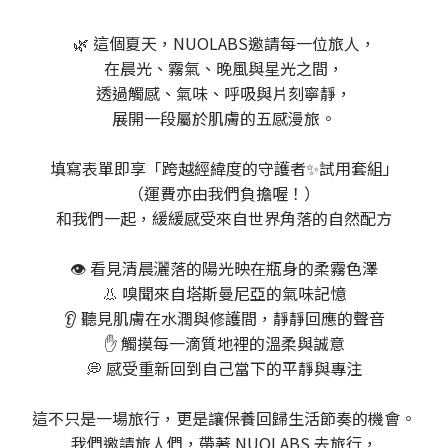
🌿 這個夏天，NUOLABS邀請每一位旅人，
在晨光、霧氣、晚風與星光之間，
透過觸感、氣味、呼吸與片刻寧靜，
展開一段屬於肌膚的五感漫旅。
填寫表單即享「跨越經緯度的守護者✨試用套組」
（運費亦由我們負擔喔！）
和我們一起，緩緩感受來自世界角落的自然配方
👁️ 看見清晨灑落的陽光映在瓶身的柔霧色澤
👃 嗅聞來自塔斯曼尼亞的氣味記憶
👂 聽見肌膚在水潤與修護間，靜靜回應的聲音
✋ 觸摸每一滴質地裡的溫柔與誠意
💭 感受重新回到自己當下的平靜與專注
這不只是一場旅行，更是讓保養回歸生活節奏的機會。
我們邀請旅人們，帶著 NUOLABS 去旅行，