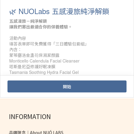
INFORMATION
品牌理念｜About NUÓ LABS