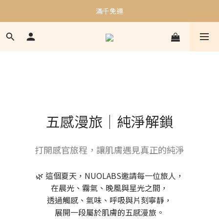
加入會員贈$50購物金｜邀請好友再贈$100購物金
滿千免運
加入會員贈$50購物金｜邀請好友再贈$100購物金
五感漫旅｜純淨解鎖
打開感官旅程，讓肌膚遇見真正的純淨
🌿 這個夏天，NUOLABS邀請每一位旅人，
在晨光、霧氣、晚風與星光之間，
透過觸感、氣味、呼吸與片刻寧靜，
展開一段屬於肌膚的五感漫旅。