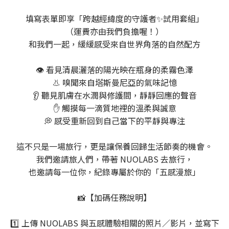
填寫表單即享「跨越經緯度的守護者✨試用套組」
（運費亦由我們負擔喔！）
和我們一起，緩緩感受來自世界角落的自然配方
👁️ 看見清晨灑落的陽光映在瓶身的柔霧色澤
👃 嗅聞來自塔斯曼尼亞的氣味記憶
👂 聽見肌膚在水潤與修護間，靜靜回應的聲音
✋ 觸摸每一滴質地裡的溫柔與誠意
💭 感受重新回到自己當下的平靜與專注
這不只是一場旅行，更是讓保養回歸生活節奏的機會。
我們邀請旅人們，帶著 NUOLABS 去旅行，
也邀請每一位你，紀錄專屬於你的「五感漫旅」
📸【加碼任務說明】
1️⃣ 上傳 NUOLABS 與五感體驗相關的照片／影片，並寫下