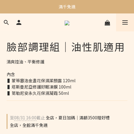
加入會員贈$50購物金｜邀請好友再贈$100購物金
滿千免運
加入會員贈$50購物金｜邀請好友再贈$100購物金
臉部調理組｜油性肌適用
清爽控油、平衡修護
內含
 ▌蒙蒂塞洛金盞花保濕潔顏露 120ml
 ▌塔斯曼尼亞修護好眠凍膜 100ml
 ▌第勒尼安永久花保濕凝霜 50ml
至
08/31 16:00
截止
全店，夏日加碼｜滿額3500贈好禮
全店，全館滿千免運