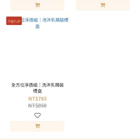
全館九折
全方位淨透組｜洗沐乳精裝
禮盒
NT$765
NT$850