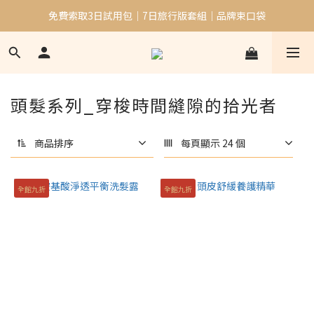
免費索取3日試用包｜7日旅行版套組｜品牌束口袋
加入會員贈$50購物金｜邀請好友再贈$100購物金
滿千免運
加入會員贈$50購物金｜邀請好友再贈$100購物金
頭髮系列_穿梭時間縫隙的拾光者
商品排序
每頁顯示 24 個
全館九折
全館九折