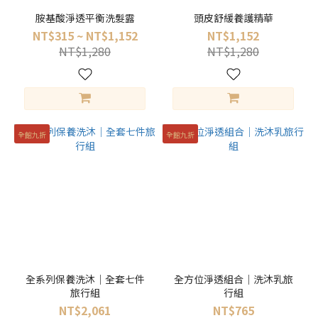
胺基酸淨透平衡洗髮露
頭皮舒緩養護精華
NT$315 ~ NT$1,152
NT$1,152
NT$1,280
NT$1,280
全館九折
全館九折
全系列保養洗沐｜全套七件
全方位淨透組合｜洗沐乳旅
旅行組
行組
NT$2,061
NT$765