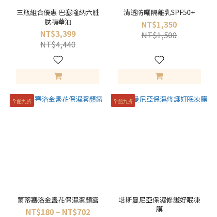
三瓶組合優惠 巴塞隆納六胜
清透防曬隔離乳SPF50+
肽精華油
NT$1,350
NT$3,399
NT$1,500
NT$4,440
全館九折
全館九折
蒙蒂塞洛金盞花保濕潔顏露
塔斯曼尼亞保濕修護好眠凍
膜
NT$180 ~ NT$702