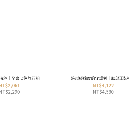
洗沐｜全套七件旅行組
跨越經緯度的守護者｜臉部正裝
NT$2,061
NT$4,122
NT$2,290
NT$4,580