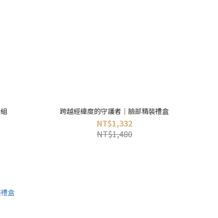
行組
跨越經緯度的守護者｜臉部精裝禮盒
NT$1,332
NT$1,480