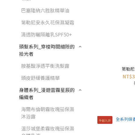
巴塞隆納六胜肽精華油
第勒尼安永久花保濕凝霜
清透防曬隔離乳SPF50+
頭髮系列_穿梭時間縫隙的
拾光者
胺基酸淨透平衡洗髮露
第勒尼
NT$3
頭皮舒緩養護精華
身體系列_漫遊雲霧星辰的
編織者
海爾布倫朝霧玫瑰茄保濕
沐浴露
全館九折
溫莎城堡柔霧玫瑰茄保濕