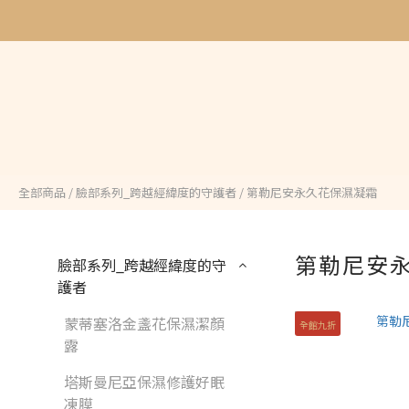
全部商品
/
臉部系列_跨越經緯度的守護者
/
第勒尼安永久花保濕凝霜
第勒尼安
臉部系列_跨越經緯度的守
護者
蒙蒂塞洛金盞花保濕潔顏
全館九折
露
塔斯曼尼亞保濕修護好眠
凍膜